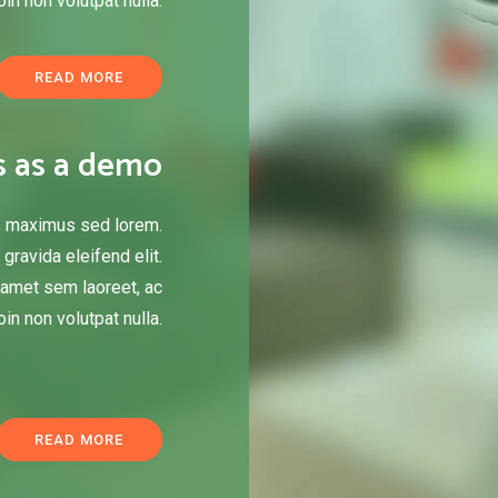
in non volutpat nulla.
READ MORE
s as a demo
, maximus sed lorem.
gravida eleifend elit.
t amet sem laoreet, ac
in non volutpat nulla.
READ MORE