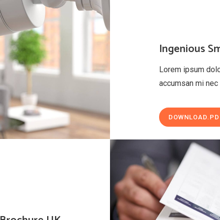
Ingenious S
Lorem ipsum dolor 
accumsan mi nec 
DOWNLOAD.PD