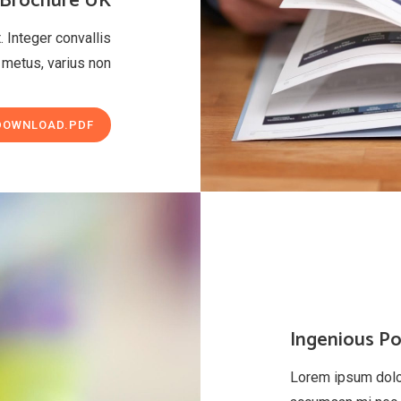
 Brochure UK
. Integer convallis
metus, varius non
DOWNLOAD.PDF
Ingenious P
Lorem ipsum dolor 