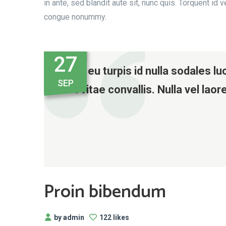
in ante, sed blandit aute sit, nunc quis. Torquent i
congue nonummy.
27
Nunc eu turpis id nulla sodales l
SEP
est vitae convallis. Nulla vel la
Proin bibendum
by admin
122 likes