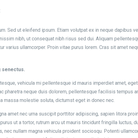
t
tium. Sed ut eleifend ipsum. Etiam volutpat ex in neque dapibus 
gnissim nibh, ut consequat nibh risus sed dui. Aliquam pellentes
r varius ullamcorper. Proin vitae purus lorem. Cras sit amet ne
g senectus.
ntesque, vehicula mi pellentesque id mauris imperdiet amet, eget 
 ac pharetra neque duis dolorem, pellentesque facilisis tempus am
ia massa molestie soluta, dictumst eget in donec nec.
gna amet nec urna suscipit porttitor adipiscing, sapien litora pro
purus ut a tortor, rutrum arcu ut mauris tincidunt fringilla luctus
us, nec nullam magna vehicula proident sociosqu. Potenti ullamco