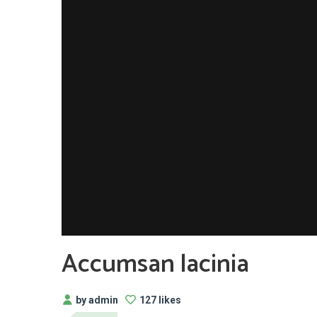
Accumsan lacinia
by admin
127 likes