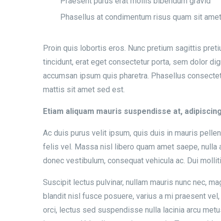
Praesent purus erat mollis bibendum gravid
Phasellus at condimentum risus quam sit ame
Proin quis lobortis eros. Nunc pretium sagittis pre
tincidunt, erat eget consectetur porta, sem dolor di
accumsan ipsum quis pharetra. Phasellus consectetu
mattis sit amet sed est.
Etiam aliquam mauris suspendisse at, adipiscin
Ac duis purus velit ipsum, quis duis in mauris pelle
felis vel. Massa nisl libero quam amet saepe, nulla
donec vestibulum, consequat vehicula ac. Dui mollit
Suscipit lectus pulvinar, nullam mauris nunc nec, ma
blandit nisl fusce posuere, varius a mi praesent vel, 
orci, lectus sed suspendisse nulla lacinia arcu met