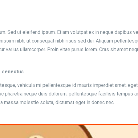
t
tium. Sed ut eleifend ipsum. Etiam volutpat ex in neque dapibus 
gnissim nibh, ut consequat nibh risus sed dui. Aliquam pellentes
r varius ullamcorper. Proin vitae purus lorem. Cras sit amet ne
g senectus.
ntesque, vehicula mi pellentesque id mauris imperdiet amet, eget 
 ac pharetra neque duis dolorem, pellentesque facilisis tempus am
ia massa molestie soluta, dictumst eget in donec nec.