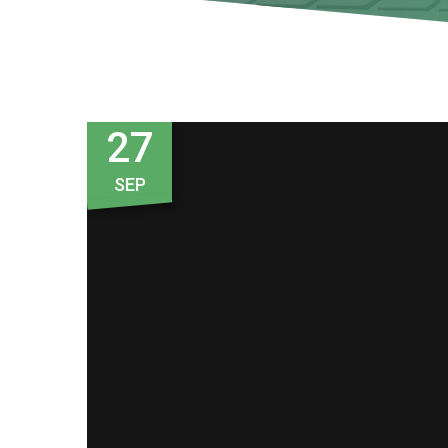
27
SEP