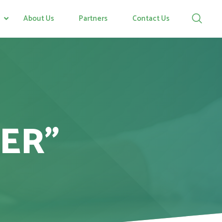
About Us
Partners
Contact Us
ER"