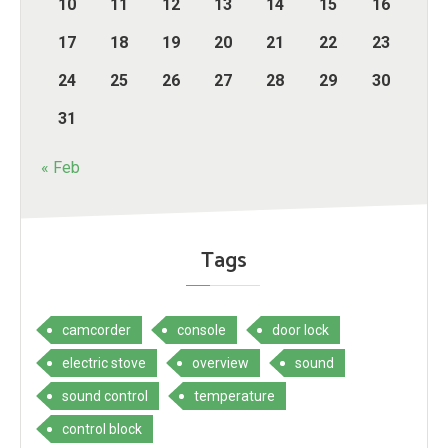
10
11
12
13
14
15
16
17
18
19
20
21
22
23
24
25
26
27
28
29
30
31
« Feb
Tags
camcorder
console
door lock
electric stove
overview
sound
sound control
temperature
сontrol block