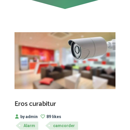
Eros curabitur
by admin
89 likes
Alarm
camcorder